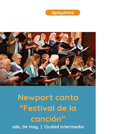
Apóyanos
Newport canta
"Festival de la
canción"
sáb, 04 may
  |  
Ciudad intermedia