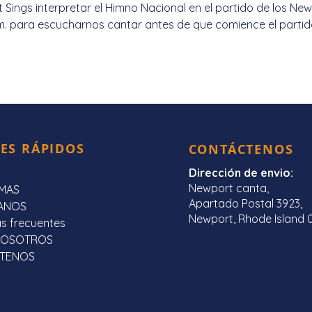
ings interpretar el Himno Nacional en el partido de los Newpor
 m. para escucharnos cantar antes de que comience el partido 
ES RÁPIDOS
CONTÁCTENOS
Dirección de envio:
Newport canta,
MAS
Apartado Postal 3923,
ANOS
Newport, Rhode Island 
s frecuentes
NOSOTROS
TENOS