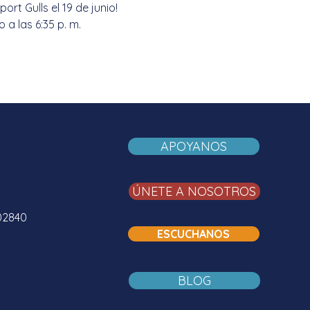
t Gulls el 19 de junio! 
a las 6:35 p. m. 
APOYANOS
ÚNETE A NOSOTROS
02840
ESCUCHANOS
BLOG