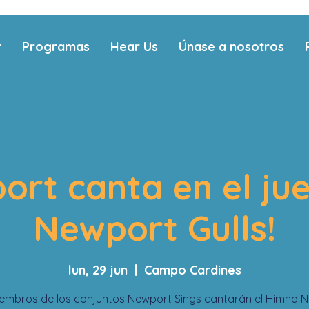
r
Programas
Hear Us
Únase a nosotros
ort canta en el ju
Newport Gulls!
lun, 29 jun
  |  
Campo Cardines
iembros de los conjuntos Newport Sings cantarán el Himno N