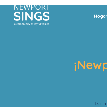
Hoga
¡Newp
¡Los m