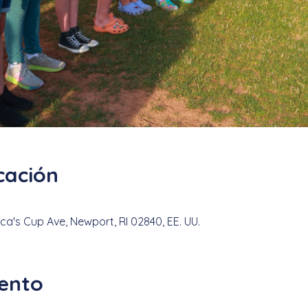
cación
a's Cup Ave, Newport, RI 02840, EE. UU.
vento