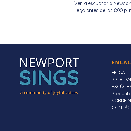
¡Ven a escuchar a Newport S
Llega antes de las 6:00 p.
ENLAC
HOGAR
PROGRA
ESCÚCH
Pregunta
SOBRE 
CONTÁC